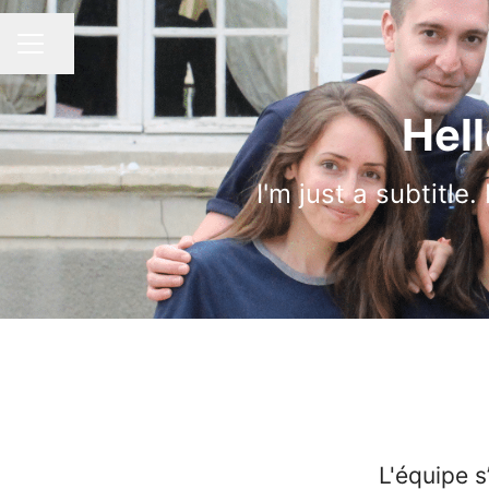
Partager la page
MENU CARRIÈRE
Hell
I'm just a subtitle
L'équipe s