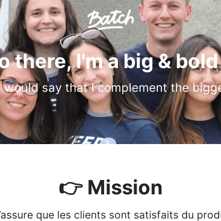
o there, I'm a big & bold 
. I would say that I complement the bigg
👉 Mission
’assure que les clients sont satisfaits du produ