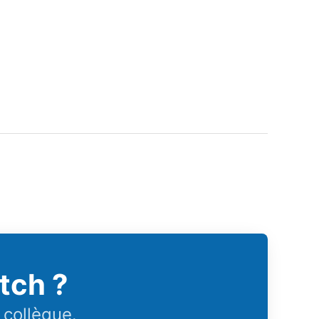
tch ?
 collègue.