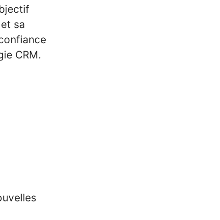
bjectif
 et sa
 confiance
égie CRM.
ouvelles