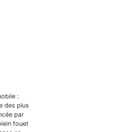
obile :
e des plus
ncée par
lein fouet