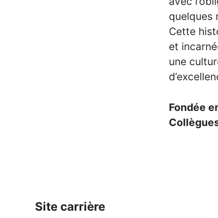
avec l’ob
quelques m
Cette his
et incarné
une cultur
d’excellen
Fondée e
Collègue
Site carrière