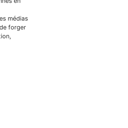
onnes en
les médias
 de forger
ion,