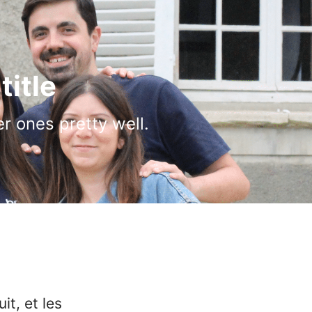
title
er ones pretty well.
it, et les