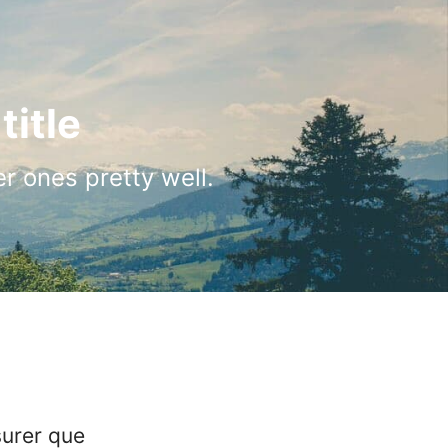
title
er ones pretty well.
surer que