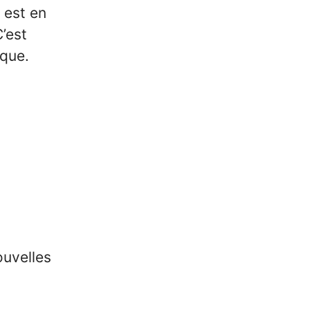
l est en
’est
ique.
ouvelles