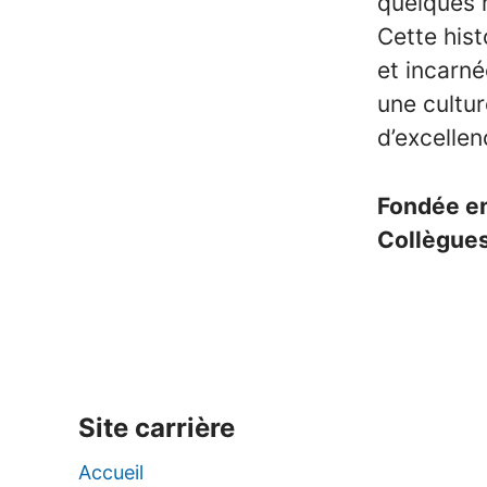
quelques m
Cette his
et incarné
une cultur
d’excellen
Fondée e
Collègue
Site carrière
Accueil