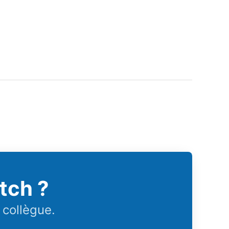
tch ?
 collègue.