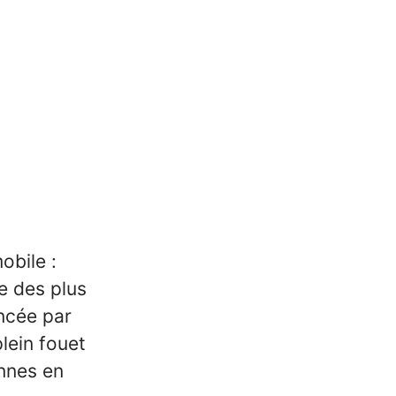
obile :
e des plus
ncée par
lein fouet
onnes en