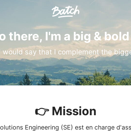
o there, I'm a big & bold 
. I would say that I complement the bigg
👉 Mission
olutions Engineering (SE) est en charge d'as