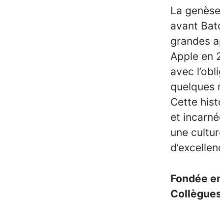
La genèse
avant Bat
grandes a
Apple en 
avec l’ob
quelques m
Cette his
et incarné
une cultur
d’excellen
Fondée e
Collègue