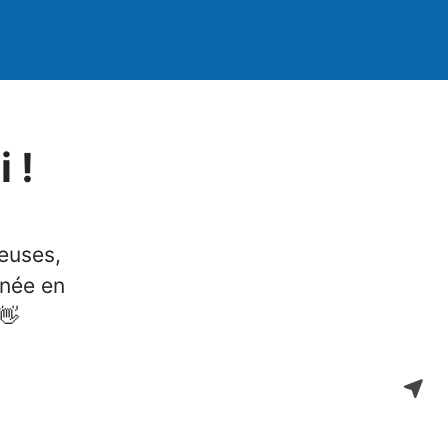
 !
euses,
anée en
👋