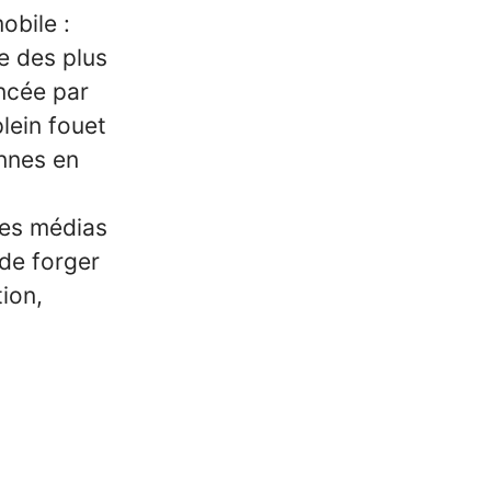
obile :
e des plus
ncée par
lein fouet
onnes en
les médias
 de forger
ion,